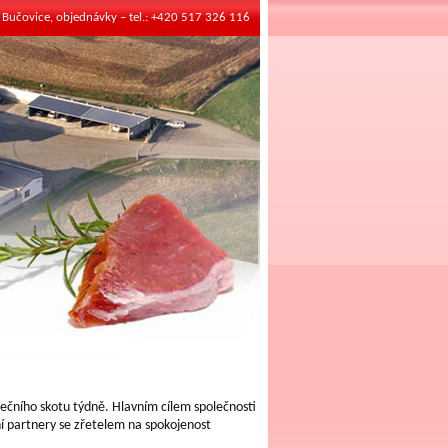
1 Bučovice, objednávky – tel.: +420 517 326 116
atečního skotu týdně. Hlavním cílem společnosti
dní partnery se zřetelem na spokojenost