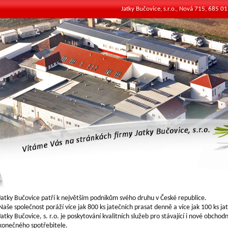
Jatky Bučovice, s.r.o., Nová 715, 685 0
Jatky Bučovice patří k největším podnikům svého druhu v České republice.
Naše společnost poráží více jak 800 ks jatečních prasat denně a více jak 100 ks j
Jatky Bučovice, s. r.o. je poskytování kvalitních služeb pro stávající i nové obcho
konečného spotřebitele.