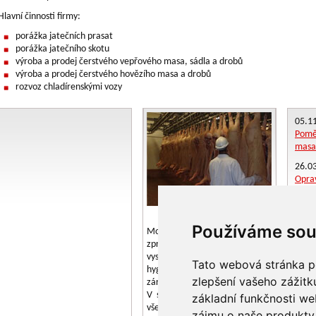
Hlavní činnosti firmy:
porážka jatečních prasat
porážka jatečního skotu
výroba a prodej čerstvého vepřového masa, sádla a drobů
výroba a prodej čerstvého hovězího masa a drobů
rozvoz chladírenskými vozy
05.1
Poměr
masa
26.0
Oprav
Dbáme na nejvyšší kvalitu
Používáme sou
Moderní technologie a postupy
zpracování a výroby při
vysokém veterinárně
Tato webová stránka po
hygienickém standardu jsou
zlepšení vašeho zážitku
zárukou nejvyšší kvality.
V současné době firma splňuje
základní funkčnosti w
všechny normy a předpisy
zájmu o naše produkty 