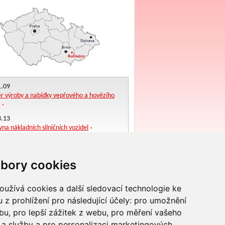
1.09
 výroby a nabídky vepřového a hovězího
3.13
na nákladních silničních vozidel
bory cookies
užívá cookies a další sledovací technologie ke
 z prohlížení pro následující účely:
pro umožnění
ebu
,
pro lepší zážitek z webu
,
pro měření vašeho
a služby a pro personalizaci marketingových